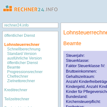
rechner24.info
Lohnsteuerrechn
öffentlicher Dienst
Beamte
Lohnsteuerrechner
Schnellberechnung
Standard Version
Steuerjahr:
ausführliche Version
Steuerklasse
:
öffentlicher Dienst
Faktor Steuerklasse IV:
Beamte
Bruttoeinkommen:
Progressionsrechner
Chefrechner
Gehaltszeitraum:
Zielnettorechner
Anzahl Kinderfreibeträg
Kindergeld, Anzahl Kind
Kreditrechner
Kinder für Pflegeversi
Bundesland:
Teilzeitrechner
Kirchensteuerpflicht:
Freibetrag: