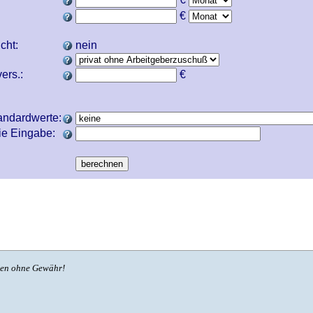
€
icht:
nein
ers.:
€
andardwerte:
ie Eingabe:
ben ohne Gewähr!