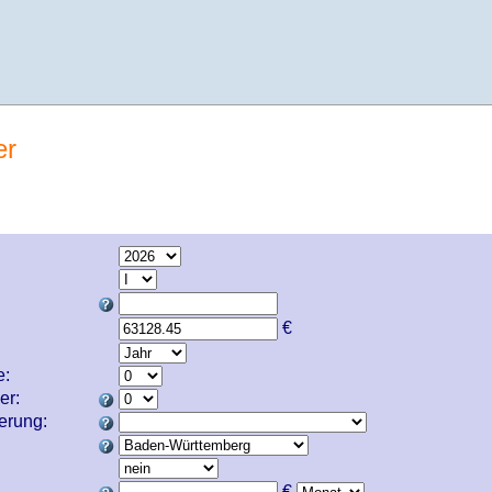
er
€
e:
er:
cherung:
€