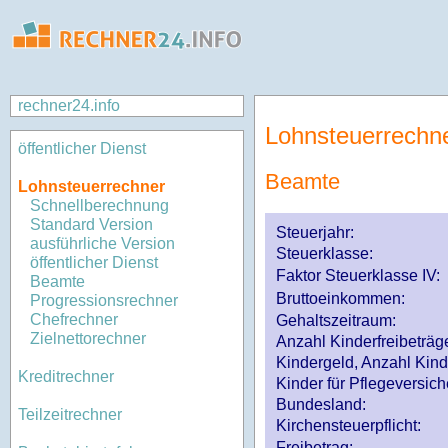
rechner24.info
Lohnsteuerrechn
öffentlicher Dienst
Beamte
Lohnsteuerrechner
Schnellberechnung
Standard Version
Steuerjahr:
ausführliche Version
Steuerklasse
:
öffentlicher Dienst
Faktor Steuerklasse IV:
Beamte
Bruttoeinkommen:
Progressionsrechner
Chefrechner
Gehaltszeitraum:
Zielnettorechner
Anzahl Kinderfreibeträg
Kindergeld, Anzahl Kind
Kreditrechner
Kinder für Pflegeversi
Bundesland:
Teilzeitrechner
Kirchensteuerpflicht:
Freibetrag: