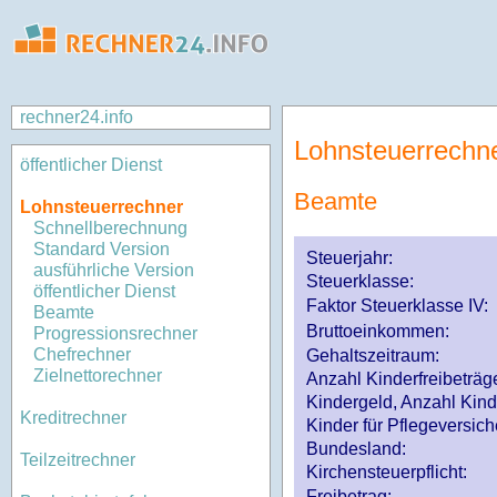
rechner24.info
Lohnsteuerrechn
öffentlicher Dienst
Beamte
Lohnsteuerrechner
Schnellberechnung
Standard Version
Steuerjahr:
ausführliche Version
Steuerklasse
:
öffentlicher Dienst
Faktor Steuerklasse IV:
Beamte
Bruttoeinkommen:
Progressionsrechner
Chefrechner
Gehaltszeitraum:
Zielnettorechner
Anzahl Kinderfreibeträg
Kindergeld, Anzahl Kind
Kreditrechner
Kinder für Pflegeversi
Bundesland:
Teilzeitrechner
Kirchensteuerpflicht:
Freibetrag: