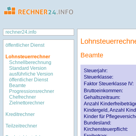
rechner24.info
Lohnsteuerrechn
öffentlicher Dienst
Beamte
Lohnsteuerrechner
Schnellberechnung
Standard Version
Steuerjahr:
ausführliche Version
Steuerklasse
:
öffentlicher Dienst
Faktor Steuerklasse IV:
Beamte
Bruttoeinkommen:
Progressionsrechner
Chefrechner
Gehaltszeitraum:
Zielnettorechner
Anzahl Kinderfreibeträg
Kindergeld, Anzahl Kind
Kreditrechner
Kinder für Pflegeversi
Bundesland:
Teilzeitrechner
Kirchensteuerpflicht:
Freibetrag: