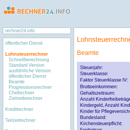
rechner24.info
Lohnsteuerrechn
öffentlicher Dienst
Beamte
Lohnsteuerrechner
Schnellberechnung
Standard Version
Steuerjahr:
ausführliche Version
Steuerklasse
:
öffentlicher Dienst
Faktor Steuerklasse IV:
Beamte
Bruttoeinkommen:
Progressionsrechner
Chefrechner
Gehaltszeitraum:
Zielnettorechner
Anzahl Kinderfreibeträg
Kindergeld, Anzahl Kind
Kreditrechner
Kinder für Pflegeversi
Bundesland:
Teilzeitrechner
Kirchensteuerpflicht:
Freibetrag: