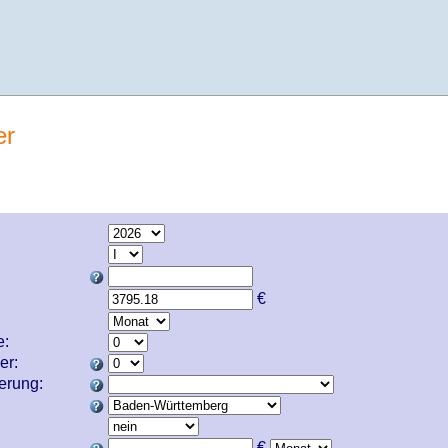
er
€
e:
er:
cherung:
€