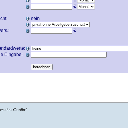
€
icht:
nein
ers.:
€
andardwerte:
ie Eingabe:
ben ohne Gewähr!