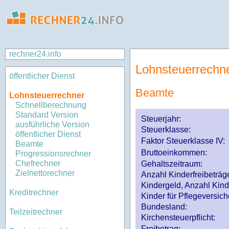
rechner24.info
Lohnsteuerrechn
öffentlicher Dienst
Beamte
Lohnsteuerrechner
Schnellberechnung
Standard Version
Steuerjahr:
ausführliche Version
Steuerklasse
:
öffentlicher Dienst
Faktor Steuerklasse IV:
Beamte
Bruttoeinkommen:
Progressionsrechner
Chefrechner
Gehaltszeitraum:
Zielnettorechner
Anzahl Kinderfreibeträg
Kindergeld, Anzahl Kind
Kreditrechner
Kinder für Pflegeversi
Bundesland:
Teilzeitrechner
Kirchensteuerpflicht:
Freibetrag: