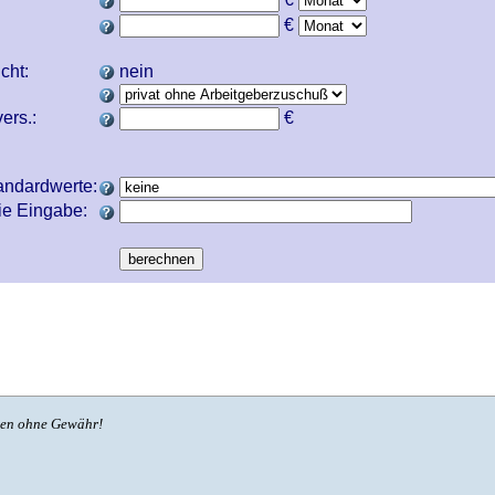
€
icht:
nein
ers.:
€
andardwerte:
ie Eingabe:
ben ohne Gewähr!