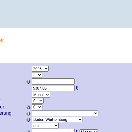
er
€
e:
er:
cherung:
€