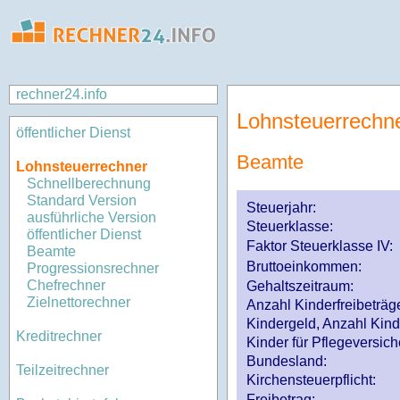
rechner24.info
Lohnsteuerrechn
öffentlicher Dienst
Beamte
Lohnsteuerrechner
Schnellberechnung
Standard Version
Steuerjahr:
ausführliche Version
Steuerklasse
:
öffentlicher Dienst
Faktor Steuerklasse IV:
Beamte
Bruttoeinkommen:
Progressionsrechner
Chefrechner
Gehaltszeitraum:
Zielnettorechner
Anzahl Kinderfreibeträg
Kindergeld, Anzahl Kind
Kreditrechner
Kinder für Pflegeversi
Bundesland:
Teilzeitrechner
Kirchensteuerpflicht:
Freibetrag: