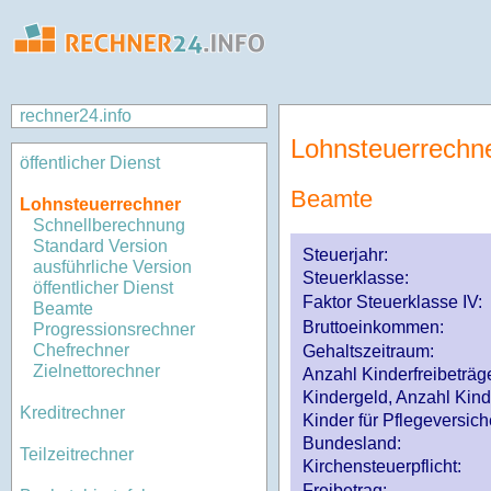
rechner24.info
Lohnsteuerrechn
öffentlicher Dienst
Beamte
Lohnsteuerrechner
Schnellberechnung
Standard Version
Steuerjahr:
ausführliche Version
Steuerklasse
:
öffentlicher Dienst
Faktor Steuerklasse IV:
Beamte
Bruttoeinkommen:
Progressionsrechner
Chefrechner
Gehaltszeitraum:
Zielnettorechner
Anzahl Kinderfreibeträg
Kindergeld, Anzahl Kind
Kreditrechner
Kinder für Pflegeversi
Bundesland:
Teilzeitrechner
Kirchensteuerpflicht:
Freibetrag: