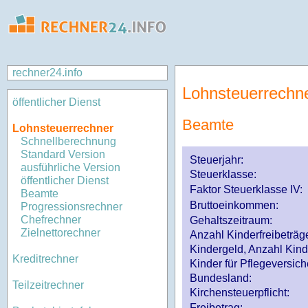
rechner24.info
Lohnsteuerrechn
öffentlicher Dienst
Beamte
Lohnsteuerrechner
Schnellberechnung
Standard Version
Steuerjahr:
ausführliche Version
Steuerklasse
:
öffentlicher Dienst
Faktor Steuerklasse IV:
Beamte
Bruttoeinkommen:
Progressionsrechner
Chefrechner
Gehaltszeitraum:
Zielnettorechner
Anzahl Kinderfreibeträg
Kindergeld, Anzahl Kind
Kreditrechner
Kinder für Pflegeversi
Bundesland:
Teilzeitrechner
Kirchensteuerpflicht:
Freibetrag: