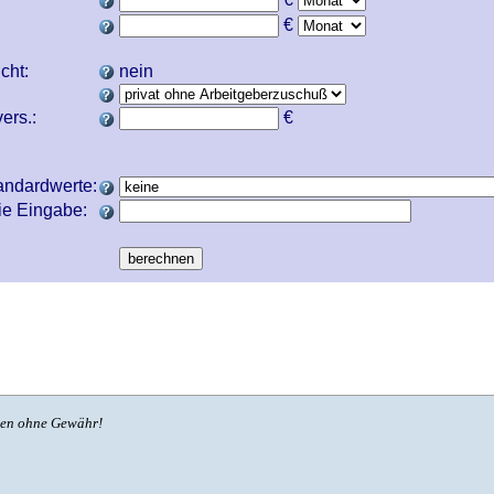
€
icht:
nein
ers.:
€
andardwerte:
ie Eingabe:
ben ohne Gewähr!