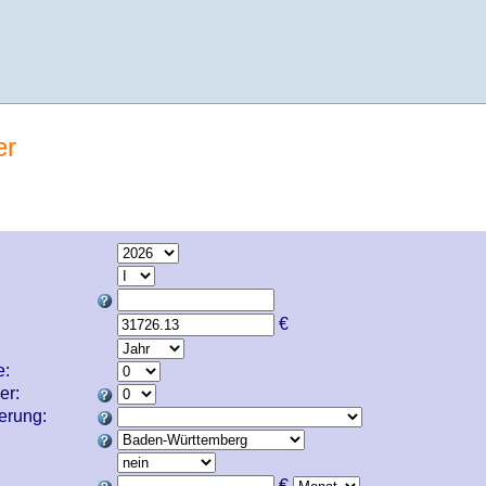
er
€
e:
er:
cherung:
€