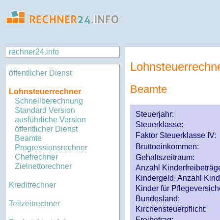
rechner24.info
Lohnsteuerrechn
öffentlicher Dienst
Beamte
Lohnsteuerrechner
Schnellberechnung
Standard Version
Steuerjahr:
ausführliche Version
Steuerklasse
:
öffentlicher Dienst
Faktor Steuerklasse IV:
Beamte
Bruttoeinkommen:
Progressionsrechner
Chefrechner
Gehaltszeitraum:
Zielnettorechner
Anzahl Kinderfreibeträg
Kindergeld, Anzahl Kind
Kreditrechner
Kinder für Pflegeversi
Bundesland:
Teilzeitrechner
Kirchensteuerpflicht:
Freibetrag: