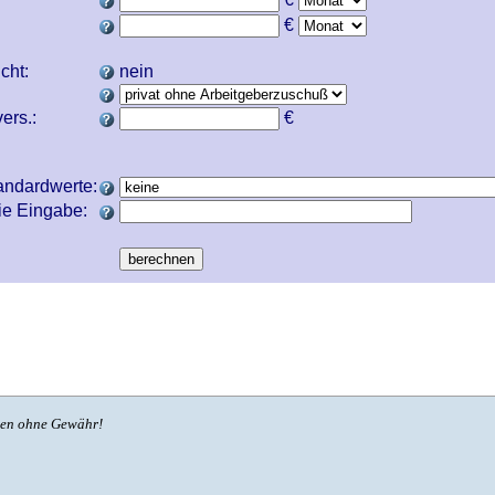
€
icht:
nein
ers.:
€
andardwerte:
ie Eingabe:
ben ohne Gewähr!