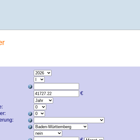
er
€
e:
er:
cherung:
€