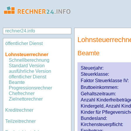
rechner24.info
Lohnsteuerrechn
öffentlicher Dienst
Beamte
Lohnsteuerrechner
Schnellberechnung
Standard Version
Steuerjahr:
ausführliche Version
Steuerklasse
:
öffentlicher Dienst
Faktor Steuerklasse IV:
Beamte
Bruttoeinkommen:
Progressionsrechner
Chefrechner
Gehaltszeitraum:
Zielnettorechner
Anzahl Kinderfreibeträg
Kindergeld, Anzahl Kind
Kreditrechner
Kinder für Pflegeversi
Bundesland:
Teilzeitrechner
Kirchensteuerpflicht:
Freibetrag: