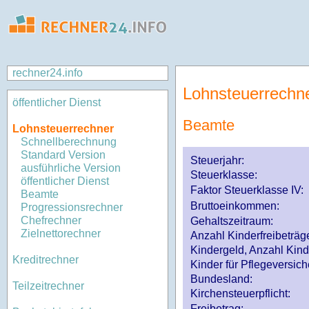
rechner24.info
Lohnsteuerrechn
öffentlicher Dienst
Beamte
Lohnsteuerrechner
Schnellberechnung
Standard Version
Steuerjahr:
ausführliche Version
Steuerklasse
:
öffentlicher Dienst
Faktor Steuerklasse IV:
Beamte
Bruttoeinkommen:
Progressionsrechner
Chefrechner
Gehaltszeitraum:
Zielnettorechner
Anzahl Kinderfreibeträg
Kindergeld, Anzahl Kind
Kreditrechner
Kinder für Pflegeversi
Bundesland:
Teilzeitrechner
Kirchensteuerpflicht:
Freibetrag: