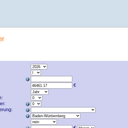
er
€
e:
er:
cherung:
€