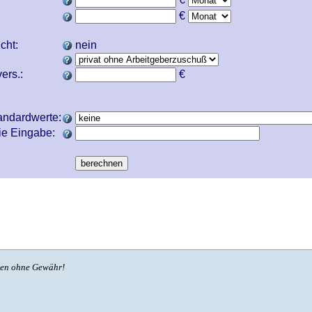
€
icht:
nein
ers.:
€
andardwerte:
ie Eingabe:
ben ohne Gewähr!