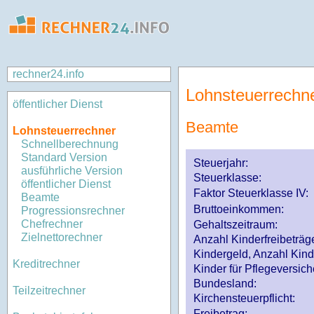
rechner24.info
Lohnsteuerrechn
öffentlicher Dienst
Beamte
Lohnsteuerrechner
Schnellberechnung
Standard Version
Steuerjahr:
ausführliche Version
Steuerklasse
:
öffentlicher Dienst
Faktor Steuerklasse IV:
Beamte
Bruttoeinkommen:
Progressionsrechner
Chefrechner
Gehaltszeitraum:
Zielnettorechner
Anzahl Kinderfreibeträg
Kindergeld, Anzahl Kind
Kreditrechner
Kinder für Pflegeversi
Bundesland:
Teilzeitrechner
Kirchensteuerpflicht:
Freibetrag: