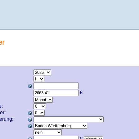
er
€
e:
er:
cherung:
€