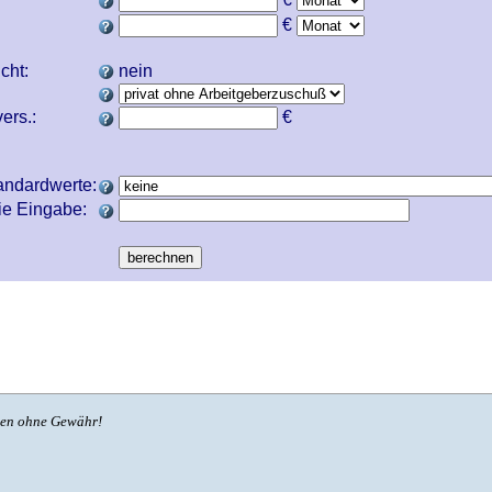
€
icht:
nein
ers.:
€
andardwerte:
ie Eingabe:
ben ohne Gewähr!