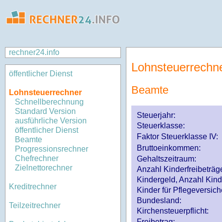
rechner24.info
Lohnsteuerrechn
öffentlicher Dienst
Beamte
Lohnsteuerrechner
Schnellberechnung
Standard Version
Steuerjahr:
ausführliche Version
Steuerklasse
:
öffentlicher Dienst
Faktor Steuerklasse IV:
Beamte
Bruttoeinkommen:
Progressionsrechner
Chefrechner
Gehaltszeitraum:
Zielnettorechner
Anzahl Kinderfreibeträg
Kindergeld, Anzahl Kind
Kreditrechner
Kinder für Pflegeversi
Bundesland:
Teilzeitrechner
Kirchensteuerpflicht:
Freibetrag: