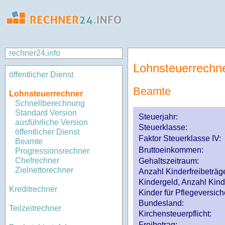
rechner24.info
Lohnsteuerrechn
öffentlicher Dienst
Beamte
Lohnsteuerrechner
Schnellberechnung
Standard Version
Steuerjahr:
ausführliche Version
Steuerklasse
:
öffentlicher Dienst
Faktor Steuerklasse IV:
Beamte
Bruttoeinkommen:
Progressionsrechner
Chefrechner
Gehaltszeitraum:
Zielnettorechner
Anzahl Kinderfreibeträg
Kindergeld, Anzahl Kind
Kreditrechner
Kinder für Pflegeversi
Bundesland:
Teilzeitrechner
Kirchensteuerpflicht:
Freibetrag: