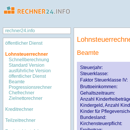
rechner24.info
Lohnsteuerrechn
öffentlicher Dienst
Beamte
Lohnsteuerrechner
Schnellberechnung
Standard Version
Steuerjahr:
ausführliche Version
Steuerklasse
:
öffentlicher Dienst
Faktor Steuerklasse IV:
Beamte
Bruttoeinkommen:
Progressionsrechner
Chefrechner
Gehaltszeitraum:
Zielnettorechner
Anzahl Kinderfreibeträg
Kindergeld, Anzahl Kind
Kreditrechner
Kinder für Pflegeversi
Bundesland:
Teilzeitrechner
Kirchensteuerpflicht:
Freibetrag: