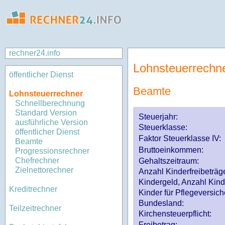
rechner24.info
Lohnsteuerrechn
öffentlicher Dienst
Beamte
Lohnsteuerrechner
Schnellberechnung
Standard Version
Steuerjahr:
ausführliche Version
Steuerklasse
:
öffentlicher Dienst
Faktor Steuerklasse IV:
Beamte
Bruttoeinkommen:
Progressionsrechner
Chefrechner
Gehaltszeitraum:
Zielnettorechner
Anzahl Kinderfreibeträg
Kindergeld, Anzahl Kind
Kreditrechner
Kinder für Pflegeversi
Bundesland:
Teilzeitrechner
Kirchensteuerpflicht:
Freibetrag: