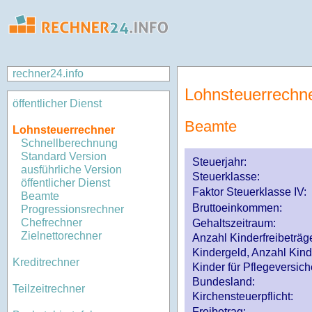
rechner24.info
Lohnsteuerrechn
öffentlicher Dienst
Beamte
Lohnsteuerrechner
Schnellberechnung
Standard Version
Steuerjahr:
ausführliche Version
Steuerklasse
:
öffentlicher Dienst
Faktor Steuerklasse IV:
Beamte
Bruttoeinkommen:
Progressionsrechner
Chefrechner
Gehaltszeitraum:
Zielnettorechner
Anzahl Kinderfreibeträg
Kindergeld, Anzahl Kind
Kreditrechner
Kinder für Pflegeversi
Bundesland:
Teilzeitrechner
Kirchensteuerpflicht:
Freibetrag: