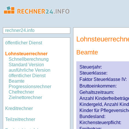
rechner24.info
Lohnsteuerrechn
öffentlicher Dienst
Beamte
Lohnsteuerrechner
Schnellberechnung
Standard Version
Steuerjahr:
ausführliche Version
Steuerklasse
:
öffentlicher Dienst
Faktor Steuerklasse IV:
Beamte
Bruttoeinkommen:
Progressionsrechner
Chefrechner
Gehaltszeitraum:
Zielnettorechner
Anzahl Kinderfreibeträg
Kindergeld, Anzahl Kind
Kreditrechner
Kinder für Pflegeversi
Bundesland:
Teilzeitrechner
Kirchensteuerpflicht:
Freibetrag: