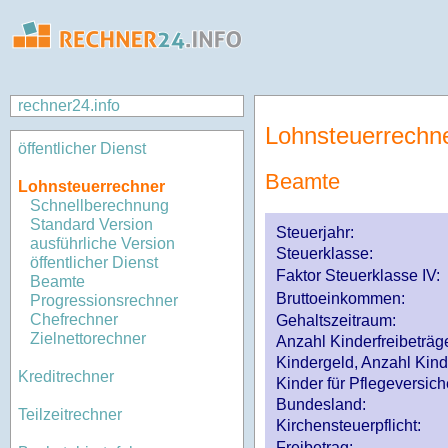
rechner24.info
Lohnsteuerrechn
öffentlicher Dienst
Beamte
Lohnsteuerrechner
Schnellberechnung
Standard Version
Steuerjahr:
ausführliche Version
Steuerklasse
:
öffentlicher Dienst
Faktor Steuerklasse IV:
Beamte
Bruttoeinkommen:
Progressionsrechner
Chefrechner
Gehaltszeitraum:
Zielnettorechner
Anzahl Kinderfreibeträg
Kindergeld, Anzahl Kind
Kreditrechner
Kinder für Pflegeversi
Bundesland:
Teilzeitrechner
Kirchensteuerpflicht:
Freibetrag: