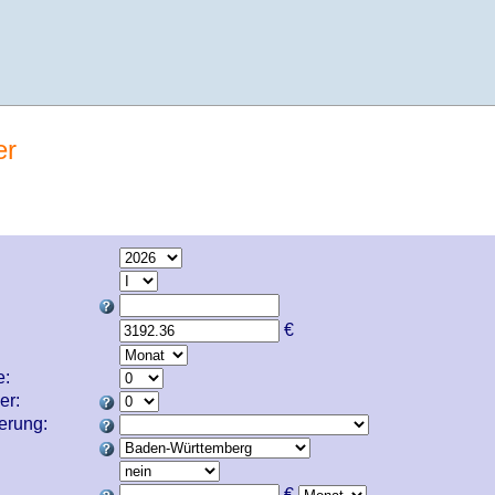
er
€
e:
er:
cherung:
€