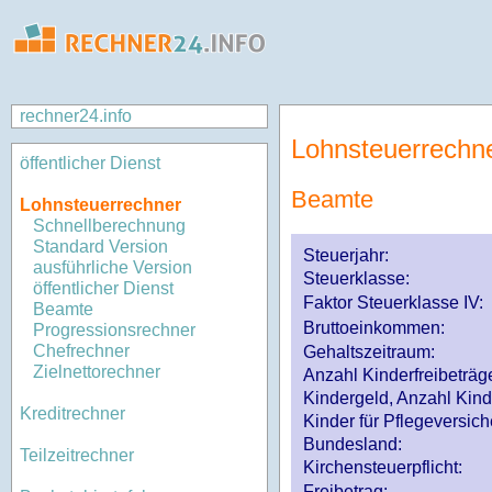
rechner24.info
Lohnsteuerrechn
öffentlicher Dienst
Beamte
Lohnsteuerrechner
Schnellberechnung
Standard Version
Steuerjahr:
ausführliche Version
Steuerklasse
:
öffentlicher Dienst
Faktor Steuerklasse IV:
Beamte
Bruttoeinkommen:
Progressionsrechner
Chefrechner
Gehaltszeitraum:
Zielnettorechner
Anzahl Kinderfreibeträg
Kindergeld, Anzahl Kind
Kreditrechner
Kinder für Pflegeversi
Bundesland:
Teilzeitrechner
Kirchensteuerpflicht:
Freibetrag: