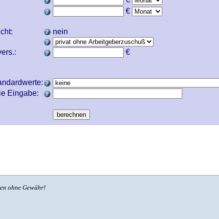
€
icht:
nein
ers.:
€
andardwerte:
ie Eingabe:
ben ohne Gewähr!