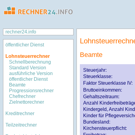
rechner24.info
Lohnsteuerrechn
öffentlicher Dienst
Beamte
Lohnsteuerrechner
Schnellberechnung
Standard Version
Steuerjahr:
ausführliche Version
Steuerklasse
:
öffentlicher Dienst
Faktor Steuerklasse IV:
Beamte
Bruttoeinkommen:
Progressionsrechner
Chefrechner
Gehaltszeitraum:
Zielnettorechner
Anzahl Kinderfreibeträg
Kindergeld, Anzahl Kind
Kreditrechner
Kinder für Pflegeversi
Bundesland:
Teilzeitrechner
Kirchensteuerpflicht:
Freibetrag: