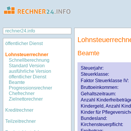
rechner24.info
Lohnsteuerrechn
öffentlicher Dienst
Beamte
Lohnsteuerrechner
Schnellberechnung
Standard Version
Steuerjahr:
ausführliche Version
Steuerklasse
:
öffentlicher Dienst
Faktor Steuerklasse IV:
Beamte
Bruttoeinkommen:
Progressionsrechner
Chefrechner
Gehaltszeitraum:
Zielnettorechner
Anzahl Kinderfreibeträg
Kindergeld, Anzahl Kind
Kreditrechner
Kinder für Pflegeversi
Bundesland:
Teilzeitrechner
Kirchensteuerpflicht:
Freibetrag: