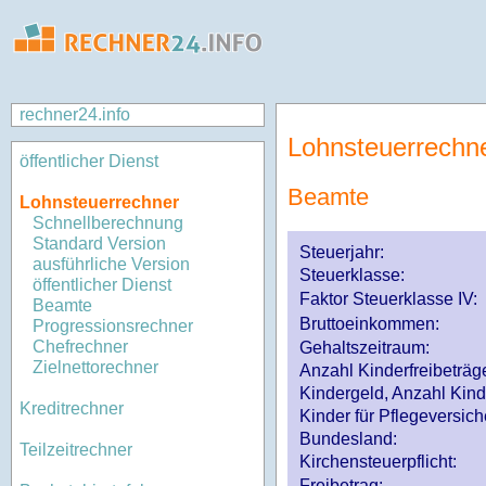
rechner24.info
Lohnsteuerrechn
öffentlicher Dienst
Beamte
Lohnsteuerrechner
Schnellberechnung
Standard Version
Steuerjahr:
ausführliche Version
Steuerklasse
:
öffentlicher Dienst
Faktor Steuerklasse IV:
Beamte
Bruttoeinkommen:
Progressionsrechner
Chefrechner
Gehaltszeitraum:
Zielnettorechner
Anzahl Kinderfreibeträg
Kindergeld, Anzahl Kind
Kreditrechner
Kinder für Pflegeversi
Bundesland:
Teilzeitrechner
Kirchensteuerpflicht:
Freibetrag: