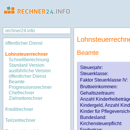
rechner24.info
Lohnsteuerrechn
öffentlicher Dienst
Beamte
Lohnsteuerrechner
Schnellberechnung
Standard Version
Steuerjahr:
ausführliche Version
Steuerklasse
:
öffentlicher Dienst
Faktor Steuerklasse IV:
Beamte
Bruttoeinkommen:
Progressionsrechner
Chefrechner
Gehaltszeitraum:
Zielnettorechner
Anzahl Kinderfreibeträg
Kindergeld, Anzahl Kind
Kreditrechner
Kinder für Pflegeversi
Bundesland:
Teilzeitrechner
Kirchensteuerpflicht:
Freibetrag: