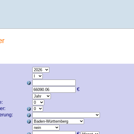
er
€
e:
er:
cherung:
€