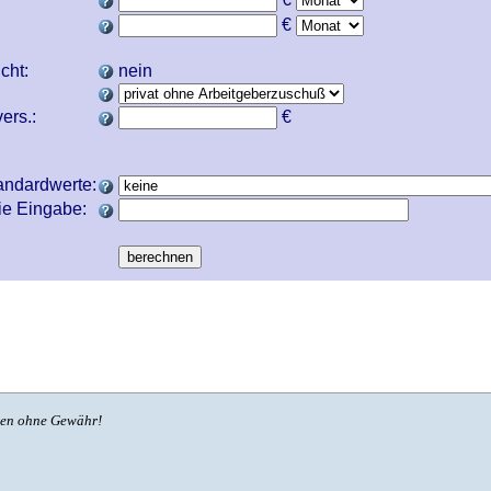
€
icht:
nein
ers.:
€
andardwerte:
ie Eingabe:
ben ohne Gewähr!