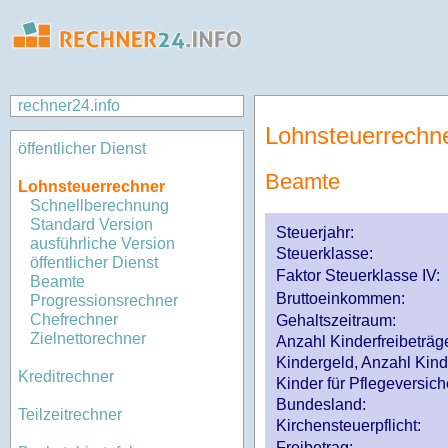
rechner24.info
Lohnsteuerrechn
öffentlicher Dienst
Beamte
Lohnsteuerrechner
Schnellberechnung
Standard Version
Steuerjahr:
ausführliche Version
Steuerklasse
:
öffentlicher Dienst
Faktor Steuerklasse IV:
Beamte
Bruttoeinkommen:
Progressionsrechner
Chefrechner
Gehaltszeitraum:
Zielnettorechner
Anzahl Kinderfreibeträg
Kindergeld, Anzahl Kind
Kreditrechner
Kinder für Pflegeversi
Bundesland:
Teilzeitrechner
Kirchensteuerpflicht:
Freibetrag: