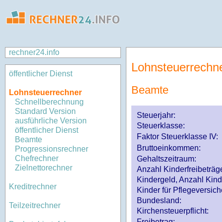
rechner24.info
Lohnsteuerrechn
öffentlicher Dienst
Beamte
Lohnsteuerrechner
Schnellberechnung
Standard Version
Steuerjahr:
ausführliche Version
Steuerklasse
:
öffentlicher Dienst
Faktor Steuerklasse IV:
Beamte
Bruttoeinkommen:
Progressionsrechner
Chefrechner
Gehaltszeitraum:
Zielnettorechner
Anzahl Kinderfreibeträg
Kindergeld, Anzahl Kind
Kreditrechner
Kinder für Pflegeversi
Bundesland:
Teilzeitrechner
Kirchensteuerpflicht:
Freibetrag: