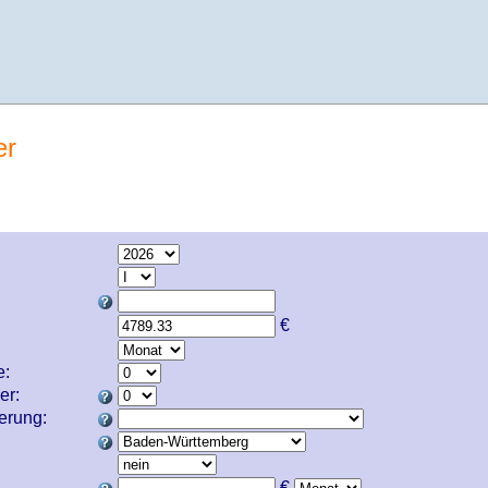
er
€
e:
er:
cherung:
€