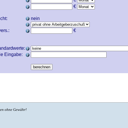
€
icht:
nein
ers.:
€
andardwerte:
ie Eingabe:
ben ohne Gewähr!