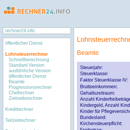
rechner24.info
Lohnsteuerrechn
öffentlicher Dienst
Beamte
Lohnsteuerrechner
Schnellberechnung
Standard Version
Steuerjahr:
ausführliche Version
Steuerklasse
:
öffentlicher Dienst
Faktor Steuerklasse IV:
Beamte
Bruttoeinkommen:
Progressionsrechner
Chefrechner
Gehaltszeitraum:
Zielnettorechner
Anzahl Kinderfreibeträg
Kindergeld, Anzahl Kind
Kreditrechner
Kinder für Pflegeversi
Bundesland:
Teilzeitrechner
Kirchensteuerpflicht:
Freibetrag: