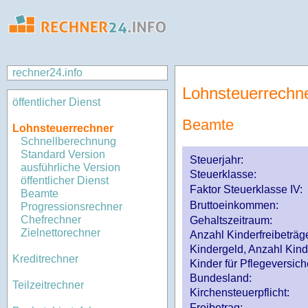
rechner24.info
Lohnsteuerrechn
öffentlicher Dienst
Beamte
Lohnsteuerrechner
Schnellberechnung
Standard Version
Steuerjahr:
ausführliche Version
Steuerklasse
:
öffentlicher Dienst
Faktor Steuerklasse IV:
Beamte
Bruttoeinkommen:
Progressionsrechner
Chefrechner
Gehaltszeitraum:
Zielnettorechner
Anzahl Kinderfreibeträg
Kindergeld, Anzahl Kind
Kreditrechner
Kinder für Pflegeversi
Bundesland:
Teilzeitrechner
Kirchensteuerpflicht:
Freibetrag: