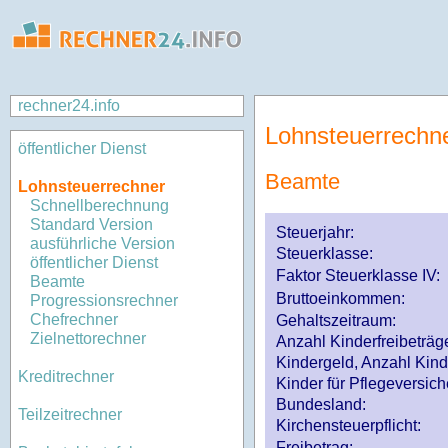
rechner24.info
Lohnsteuerrechn
öffentlicher Dienst
Beamte
Lohnsteuerrechner
Schnellberechnung
Standard Version
Steuerjahr:
ausführliche Version
Steuerklasse
:
öffentlicher Dienst
Faktor Steuerklasse IV:
Beamte
Bruttoeinkommen:
Progressionsrechner
Chefrechner
Gehaltszeitraum:
Zielnettorechner
Anzahl Kinderfreibeträg
Kindergeld, Anzahl Kind
Kreditrechner
Kinder für Pflegeversi
Bundesland:
Teilzeitrechner
Kirchensteuerpflicht:
Freibetrag: