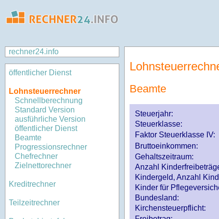
rechner24.info
Lohnsteuerrechn
öffentlicher Dienst
Beamte
Lohnsteuerrechner
Schnellberechnung
Standard Version
Steuerjahr:
ausführliche Version
Steuerklasse
:
öffentlicher Dienst
Faktor Steuerklasse IV:
Beamte
Bruttoeinkommen:
Progressionsrechner
Chefrechner
Gehaltszeitraum:
Zielnettorechner
Anzahl Kinderfreibeträg
Kindergeld, Anzahl Kind
Kreditrechner
Kinder für Pflegeversi
Bundesland:
Teilzeitrechner
Kirchensteuerpflicht:
Freibetrag: