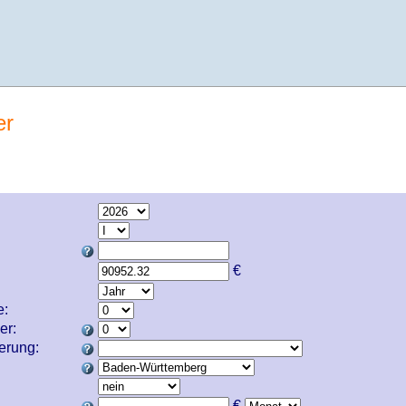
er
€
e:
er:
cherung:
€