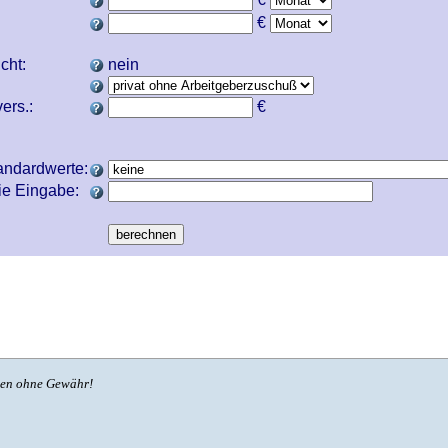
€
icht:
nein
ers.:
€
andardwerte:
ie Eingabe:
ben ohne Gewähr!