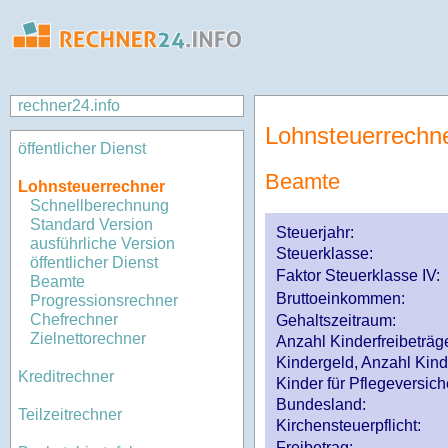
rechner24.info
Lohnsteuerrechn
öffentlicher Dienst
Beamte
Lohnsteuerrechner
Schnellberechnung
Standard Version
Steuerjahr:
ausführliche Version
Steuerklasse
:
öffentlicher Dienst
Faktor Steuerklasse IV:
Beamte
Bruttoeinkommen:
Progressionsrechner
Chefrechner
Gehaltszeitraum:
Zielnettorechner
Anzahl Kinderfreibeträg
Kindergeld, Anzahl Kind
Kreditrechner
Kinder für Pflegeversi
Bundesland:
Teilzeitrechner
Kirchensteuerpflicht:
Freibetrag: