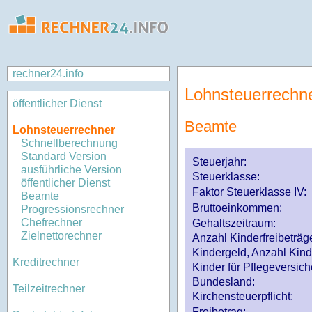
rechner24.info
Lohnsteuerrechn
öffentlicher Dienst
Beamte
Lohnsteuerrechner
Schnellberechnung
Standard Version
Steuerjahr:
ausführliche Version
Steuerklasse
:
öffentlicher Dienst
Faktor Steuerklasse IV:
Beamte
Bruttoeinkommen:
Progressionsrechner
Chefrechner
Gehaltszeitraum:
Zielnettorechner
Anzahl Kinderfreibeträg
Kindergeld, Anzahl Kind
Kreditrechner
Kinder für Pflegeversi
Bundesland:
Teilzeitrechner
Kirchensteuerpflicht:
Freibetrag: