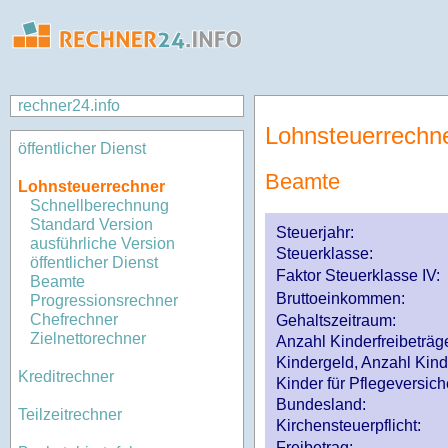
rechner24.info
Lohnsteuerrechn
öffentlicher Dienst
Beamte
Lohnsteuerrechner
Schnellberechnung
Standard Version
Steuerjahr:
ausführliche Version
Steuerklasse
:
öffentlicher Dienst
Faktor Steuerklasse IV:
Beamte
Bruttoeinkommen:
Progressionsrechner
Chefrechner
Gehaltszeitraum:
Zielnettorechner
Anzahl Kinderfreibeträg
Kindergeld, Anzahl Kind
Kreditrechner
Kinder für Pflegeversi
Bundesland:
Teilzeitrechner
Kirchensteuerpflicht:
Freibetrag: