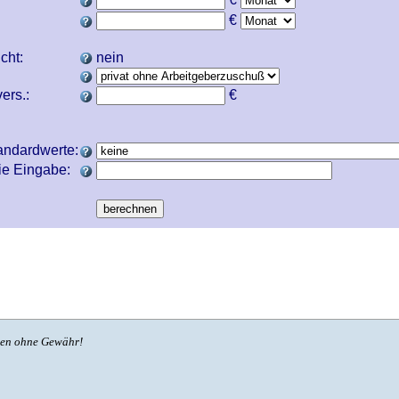
€
icht:
nein
ers.:
€
andardwerte:
ie Eingabe:
ben ohne Gewähr!