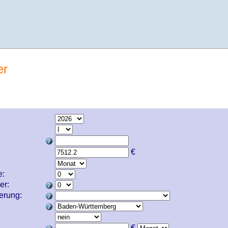
er
€
e:
er:
cherung:
€