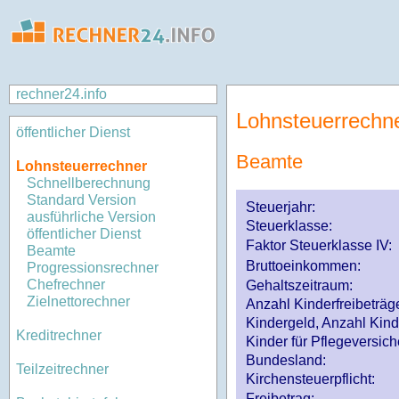
rechner24.info
Lohnsteuerrechn
öffentlicher Dienst
Beamte
Lohnsteuerrechner
Schnellberechnung
Standard Version
Steuerjahr:
ausführliche Version
Steuerklasse
:
öffentlicher Dienst
Faktor Steuerklasse IV:
Beamte
Bruttoeinkommen:
Progressionsrechner
Chefrechner
Gehaltszeitraum:
Zielnettorechner
Anzahl Kinderfreibeträg
Kindergeld, Anzahl Kind
Kreditrechner
Kinder für Pflegeversi
Bundesland:
Teilzeitrechner
Kirchensteuerpflicht:
Freibetrag: