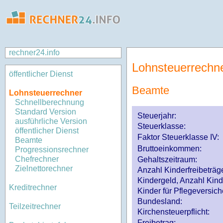
rechner24.info
Lohnsteuerrechn
öffentlicher Dienst
Beamte
Lohnsteuerrechner
Schnellberechnung
Standard Version
Steuerjahr:
ausführliche Version
Steuerklasse
:
öffentlicher Dienst
Faktor Steuerklasse IV:
Beamte
Bruttoeinkommen:
Progressionsrechner
Chefrechner
Gehaltszeitraum:
Zielnettorechner
Anzahl Kinderfreibeträg
Kindergeld, Anzahl Kind
Kreditrechner
Kinder für Pflegeversi
Bundesland:
Teilzeitrechner
Kirchensteuerpflicht:
Freibetrag: