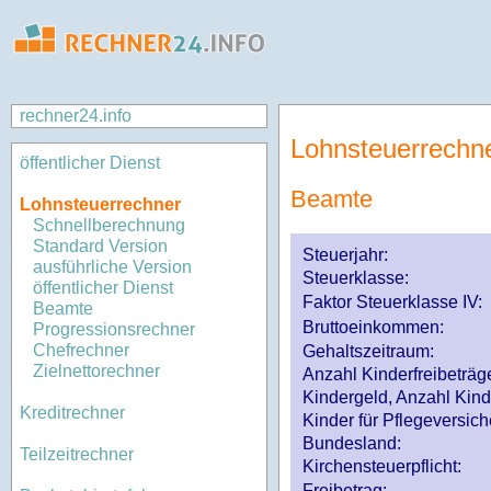
rechner24.info
Lohnsteuerrechn
öffentlicher Dienst
Beamte
Lohnsteuerrechner
Schnellberechnung
Standard Version
Steuerjahr:
ausführliche Version
Steuerklasse
:
öffentlicher Dienst
Faktor Steuerklasse IV:
Beamte
Bruttoeinkommen:
Progressionsrechner
Chefrechner
Gehaltszeitraum:
Zielnettorechner
Anzahl Kinderfreibeträg
Kindergeld, Anzahl Kind
Kreditrechner
Kinder für Pflegeversi
Bundesland:
Teilzeitrechner
Kirchensteuerpflicht:
Freibetrag: