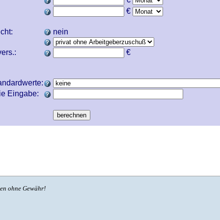
€
icht:
nein
ers.:
€
andardwerte:
ie Eingabe:
ben ohne Gewähr!