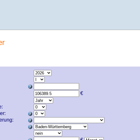
er
€
e:
er:
cherung:
€