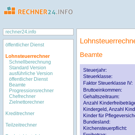
rechner24.info
Lohnsteuerrechn
öffentlicher Dienst
Beamte
Lohnsteuerrechner
Schnellberechnung
Standard Version
Steuerjahr:
ausführliche Version
Steuerklasse
:
öffentlicher Dienst
Faktor Steuerklasse IV:
Beamte
Bruttoeinkommen:
Progressionsrechner
Chefrechner
Gehaltszeitraum:
Zielnettorechner
Anzahl Kinderfreibeträg
Kindergeld, Anzahl Kind
Kreditrechner
Kinder für Pflegeversi
Bundesland:
Teilzeitrechner
Kirchensteuerpflicht:
Freibetrag: