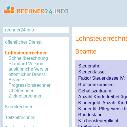
rechner24.info
Lohnsteuerrechn
öffentlicher Dienst
Beamte
Lohnsteuerrechner
Schnellberechnung
Standard Version
Steuerjahr:
ausführliche Version
Steuerklasse
:
öffentlicher Dienst
Faktor Steuerklasse IV:
Beamte
Bruttoeinkommen:
Progressionsrechner
Chefrechner
Gehaltszeitraum:
Zielnettorechner
Anzahl Kinderfreibeträg
Kindergeld, Anzahl Kind
Kreditrechner
Kinder für Pflegeversi
Bundesland:
Teilzeitrechner
Kirchensteuerpflicht:
Freibetrag: