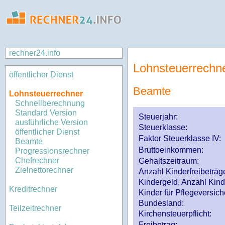
rechner24.info
Lohnsteuerrechn
öffentlicher Dienst
Beamte
Lohnsteuerrechner
Schnellberechnung
Standard Version
Steuerjahr:
ausführliche Version
Steuerklasse
:
öffentlicher Dienst
Faktor Steuerklasse IV:
Beamte
Bruttoeinkommen:
Progressionsrechner
Chefrechner
Gehaltszeitraum:
Zielnettorechner
Anzahl Kinderfreibeträg
Kindergeld, Anzahl Kind
Kreditrechner
Kinder für Pflegeversi
Bundesland:
Teilzeitrechner
Kirchensteuerpflicht:
Freibetrag: