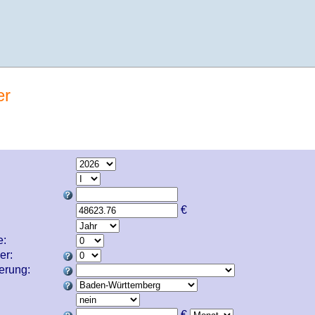
er
€
e:
er:
cherung:
€