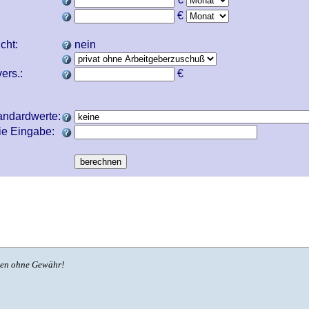
€
icht:
nein
ers.:
€
andardwerte:
ie Eingabe:
ben ohne Gewähr!