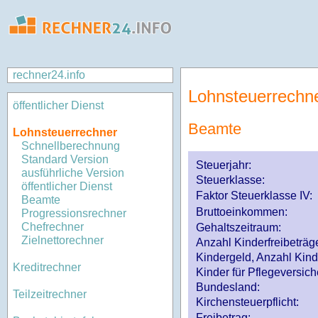
rechner24.info
Lohnsteuerrechn
öffentlicher Dienst
Beamte
Lohnsteuerrechner
Schnellberechnung
Standard Version
Steuerjahr:
ausführliche Version
Steuerklasse
:
öffentlicher Dienst
Faktor Steuerklasse IV:
Beamte
Bruttoeinkommen:
Progressionsrechner
Chefrechner
Gehaltszeitraum:
Zielnettorechner
Anzahl Kinderfreibeträg
Kindergeld, Anzahl Kind
Kreditrechner
Kinder für Pflegeversi
Bundesland:
Teilzeitrechner
Kirchensteuerpflicht:
Freibetrag: