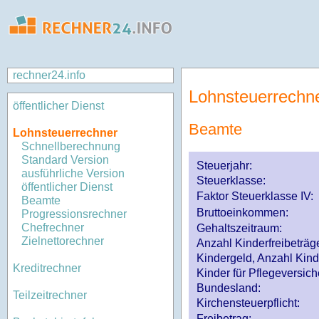
rechner24.info
Lohnsteuerrechn
öffentlicher Dienst
Beamte
Lohnsteuerrechner
Schnellberechnung
Standard Version
Steuerjahr:
ausführliche Version
Steuerklasse
:
öffentlicher Dienst
Faktor Steuerklasse IV:
Beamte
Bruttoeinkommen:
Progressionsrechner
Chefrechner
Gehaltszeitraum:
Zielnettorechner
Anzahl Kinderfreibeträg
Kindergeld, Anzahl Kind
Kreditrechner
Kinder für Pflegeversi
Bundesland:
Teilzeitrechner
Kirchensteuerpflicht:
Freibetrag: