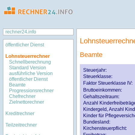
rechner24.info
Lohnsteuerrechn
öffentlicher Dienst
Beamte
Lohnsteuerrechner
Schnellberechnung
Standard Version
Steuerjahr:
ausführliche Version
Steuerklasse
:
öffentlicher Dienst
Faktor Steuerklasse IV:
Beamte
Bruttoeinkommen:
Progressionsrechner
Chefrechner
Gehaltszeitraum:
Zielnettorechner
Anzahl Kinderfreibeträg
Kindergeld, Anzahl Kind
Kreditrechner
Kinder für Pflegeversi
Bundesland:
Teilzeitrechner
Kirchensteuerpflicht:
Freibetrag: