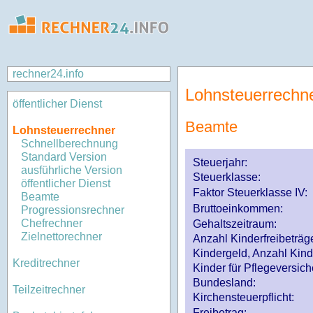
rechner24.info
Lohnsteuerrechn
öffentlicher Dienst
Beamte
Lohnsteuerrechner
Schnellberechnung
Standard Version
Steuerjahr:
ausführliche Version
Steuerklasse
:
öffentlicher Dienst
Faktor Steuerklasse IV:
Beamte
Bruttoeinkommen:
Progressionsrechner
Chefrechner
Gehaltszeitraum:
Zielnettorechner
Anzahl Kinderfreibeträg
Kindergeld, Anzahl Kind
Kreditrechner
Kinder für Pflegeversi
Bundesland:
Teilzeitrechner
Kirchensteuerpflicht:
Freibetrag: