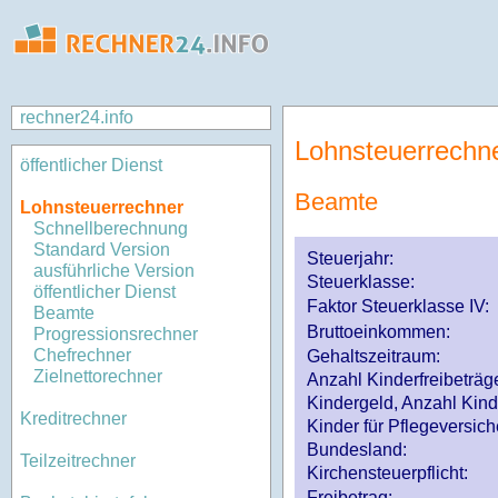
rechner24.info
Lohnsteuerrechn
öffentlicher Dienst
Beamte
Lohnsteuerrechner
Schnellberechnung
Standard Version
Steuerjahr:
ausführliche Version
Steuerklasse
:
öffentlicher Dienst
Faktor Steuerklasse IV:
Beamte
Bruttoeinkommen:
Progressionsrechner
Chefrechner
Gehaltszeitraum:
Zielnettorechner
Anzahl Kinderfreibeträg
Kindergeld, Anzahl Kind
Kreditrechner
Kinder für Pflegeversi
Bundesland:
Teilzeitrechner
Kirchensteuerpflicht:
Freibetrag: