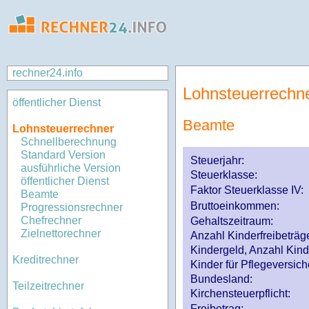
rechner24.info
Lohnsteuerrechn
öffentlicher Dienst
Beamte
Lohnsteuerrechner
Schnellberechnung
Standard Version
Steuerjahr:
ausführliche Version
Steuerklasse
:
öffentlicher Dienst
Faktor Steuerklasse IV:
Beamte
Bruttoeinkommen:
Progressionsrechner
Chefrechner
Gehaltszeitraum:
Zielnettorechner
Anzahl Kinderfreibeträg
Kindergeld, Anzahl Kind
Kreditrechner
Kinder für Pflegeversi
Bundesland:
Teilzeitrechner
Kirchensteuerpflicht:
Freibetrag: