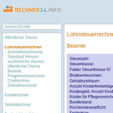
rechner24.info
Lohnsteuerrechn
öffentlicher Dienst
Beamte
Lohnsteuerrechner
Schnellberechnung
Standard Version
Steuerjahr:
ausführliche Version
Steuerklasse
:
öffentlicher Dienst
Faktor Steuerklasse IV:
Beamte
Bruttoeinkommen:
Progressionsrechner
Chefrechner
Gehaltszeitraum:
Zielnettorechner
Anzahl Kinderfreibeträg
Kindergeld, Anzahl Kind
Kreditrechner
Kinder für Pflegeversi
Bundesland:
Teilzeitrechner
Kirchensteuerpflicht:
Freibetrag: