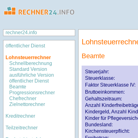
rechner24.info
Lohnsteuerrechn
öffentlicher Dienst
Beamte
Lohnsteuerrechner
Schnellberechnung
Standard Version
Steuerjahr:
ausführliche Version
Steuerklasse
:
öffentlicher Dienst
Faktor Steuerklasse IV:
Beamte
Bruttoeinkommen:
Progressionsrechner
Chefrechner
Gehaltszeitraum:
Zielnettorechner
Anzahl Kinderfreibeträg
Kindergeld, Anzahl Kind
Kreditrechner
Kinder für Pflegeversi
Bundesland:
Teilzeitrechner
Kirchensteuerpflicht:
Freibetrag: