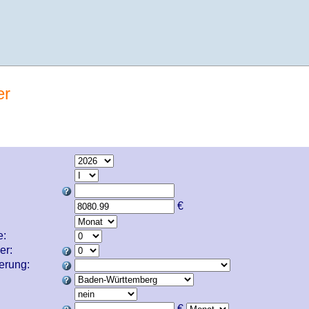
er
€
e:
er:
cherung:
€