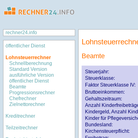
rechner24.info
Lohnsteuerrechn
öffentlicher Dienst
Beamte
Lohnsteuerrechner
Schnellberechnung
Standard Version
Steuerjahr:
ausführliche Version
Steuerklasse
:
öffentlicher Dienst
Faktor Steuerklasse IV:
Beamte
Bruttoeinkommen:
Progressionsrechner
Chefrechner
Gehaltszeitraum:
Zielnettorechner
Anzahl Kinderfreibeträg
Kindergeld, Anzahl Kind
Kreditrechner
Kinder für Pflegeversi
Bundesland:
Teilzeitrechner
Kirchensteuerpflicht:
Freibetrag: