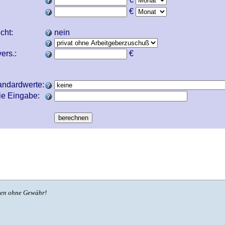
€
icht:
nein
ers.:
€
andardwerte:
ie Eingabe:
ben ohne Gewähr!