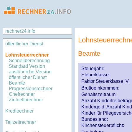
rechner24.info
Lohnsteuerrechn
öffentlicher Dienst
Beamte
Lohnsteuerrechner
Schnellberechnung
Standard Version
Steuerjahr:
ausführliche Version
Steuerklasse
:
öffentlicher Dienst
Faktor Steuerklasse IV:
Beamte
Bruttoeinkommen:
Progressionsrechner
Chefrechner
Gehaltszeitraum:
Zielnettorechner
Anzahl Kinderfreibeträg
Kindergeld, Anzahl Kind
Kreditrechner
Kinder für Pflegeversi
Bundesland:
Teilzeitrechner
Kirchensteuerpflicht:
Freibetrag: